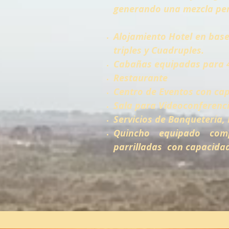
generando una mezcla per
Alojamiento Hotel en base
triples y Cuadruples.
Cabañas equipadas para 
Restaurante
Centro de Eventos con ca
Sala para Videoconferenc
Servicios de Banqueteria,
Quincho equipado com
parrilladas con capacida