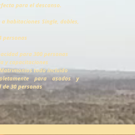
fecta para el descanso.
 a habitaciones Single, dobles,
4 personas
pacidad para 300 personas
ia y capacitaciones
 Matrimonios todo incluido
pletamente para asados y
d de 30 personas