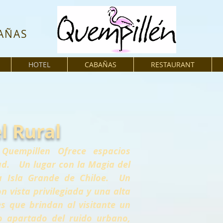
AÑAS
HOTEL
CABAÑAS
RESTAURANT
l Rural
Quempillen Ofrece espacios
ad. Un lugar con la Magia del
a Isla Grande de Chiloe. Un
n vista privilegiada y una alta
s que brindan al visitante un
o apartado del ruido urbano,